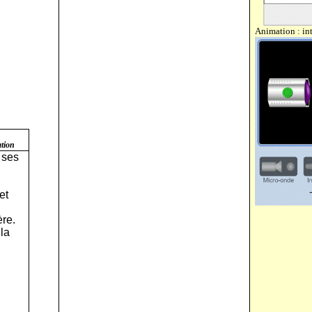
Animation :
in
ation
, ses
et
ère.
 la