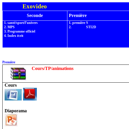
Exovideo
Seconde
Première
1.
santé/sport
/l’univers
1.
première S
2. MPS
2.
première
STI2D
3. Programme officiel
4.
Index écrit
Première
STI2D
Cours/TP/animations
Cours
Diaporama