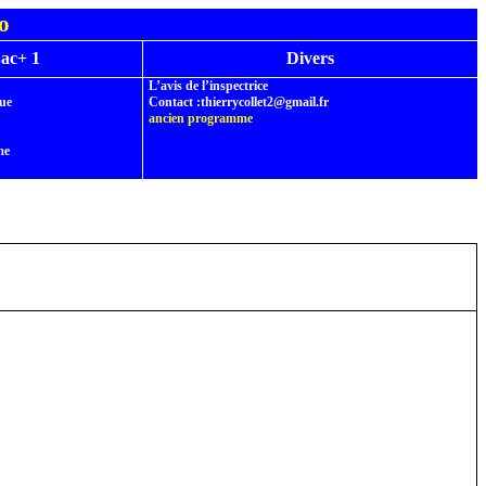
éo
ac+ 1
Divers
L’avis de l’inspectrice
ue
Contact
:thierrycollet2@gmail.fr
ancien programme
me