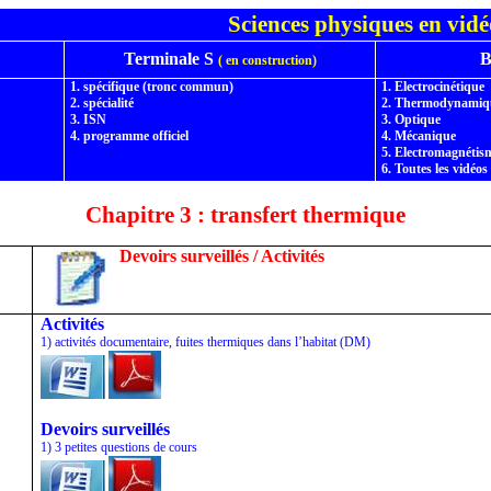
Sciences physiques en vid
Terminale S
B
( en
construction)
1. spécifique (tronc commun)
1.
Electrocinétique
2. spécialité
2.
Thermodynamiq
3. ISN
3.
Optique
4. programme officiel
4.
Mécanique
5.
Electromagnétis
6.
Toutes les vidéos
Chapitre 3 : transfert thermique
Devoirs surveillés / Activités
Activités
1) activités documentaire, fuites thermiques dans l’habitat (DM)
Devoirs surveillés
1) 3 petites questions de cours