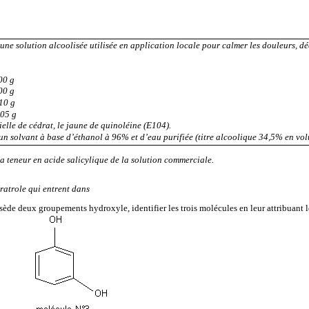
une solution alcoolisée utilisée en application locale pour calmer les douleurs, dé
0 g
0 g
0 g
5 g
ielle de cédrat, le jaune de quinoléine (E104).
un solvant à base d’éthanol à 96% et d’eau purifiée (titre alcoolique 34,5% en vol
 teneur en acide salicylique de la solution commerciale.
ératrole qui entrent dans
ssède deux groupements hydroxyle, identifier les trois molécules en leur attribuant 