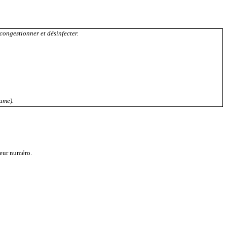
congestionner et désinfecter.
ume).
leur numéro.