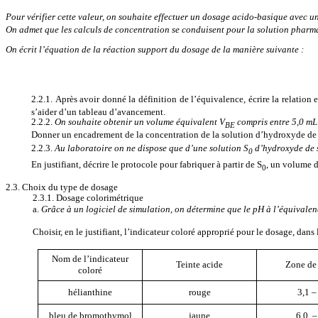
Pour vérifier cette valeur, on souhaite effectuer un dosage acido-basique avec 
On admet que les calculs de concentration se conduisent pour la solution phar
On écrit l’équation de la réaction support du dosage de la manière suivante :
2.2.1. Après avoir donné la définition de l’équivalence, écrire la relation 
s’aider d’un tableau d’avancement.
2.2.2.
On souhaite obtenir un volume équivalent V
compris entre 5,0 mL
BE
Donner un encadrement de la concentration de la solution d’hydroxyde de s
2.2.3.
Au laboratoire on ne dispose que d’une solution S
d’hydroxyde de 
0
En justifiant, décrire le protocole pour fabriquer à partir de S
, un volume 
0
2.3. Choix du type de dosage
2.3.1. Dosage colorimétrique
a.
Grâce à un logiciel de simulation, on détermine que le pH à l’équivalen
Choisir, en le justifiant, l’indicateur coloré approprié pour le dosage, dans l
Nom de l’indicateur
Teinte acide
Zone de 
coloré
hélianthine
rouge
3,1 –
bleu de bromothymol
jaune
6,0
–