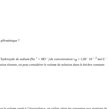
 pH-métrique ?
+
–
– 2
–
 d’hydroxyde de sodium (Na
+ HO
) de concentration c
= 1,00
´
10
mol.L
B
tion titrante, on peut considérer le volume de solution dans le bécher constant.
r le volume versé à l’équivalence, on utilise alors les tangentes aux portions de