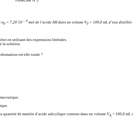
– 4
e n
= 7,20
´
10
mol
de l’acide AH dans un volume V
= 100,0 mL d’eau distillée 
0
0
ter en utilisant des expressions littérales.
e la solution.
sformation est-elle totale ?
rmaceutique.
tique.
er la quantité de matière d’acide salicylique contenu dans un volume
V
= 100,0 mL 
A