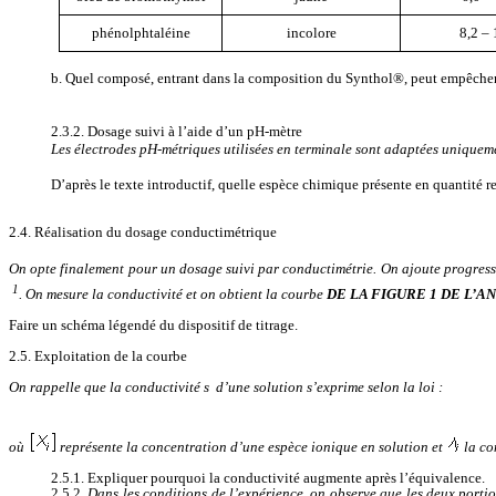
phénolphtaléine
incolore
8,2 – 
b. Quel composé, entrant dans la composition du Synthol®, peut empêcher d
2.3.2. Dosage suivi à l’aide d’un pH-mètre
Les électrodes pH-métriques utilisées en terminale sont adaptées uniquem
D’après le texte introductif, quelle espèce chimique présente en quantité 
2.4. Réalisation du dosage conductimétrique
On opte finalement pour un dosage suivi par conductimétrie. On ajoute progres
1
. On mesure la conductivité et on obtient la courbe
DE LA FIGURE 1 DE L’A
Faire un schéma légendé du dispositif de titrage.
2.5. Exploitation de la courbe
On rappelle que la conductivité
s
d’une solution s’exprime selon la loi :
où
représente la concentration d’une espèce ionique en solution et
la co
2.5.1. Expliquer pourquoi la conductivité augmente après l’équivalence.
2.5.2.
Dans les conditions de l’expérience, on observe que les deux portio