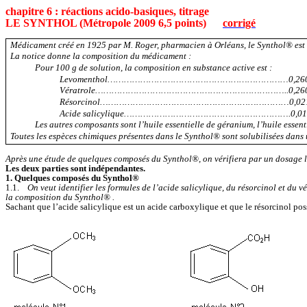
chapitre 6 : réactions acido-basiques, titrage
LE SYNTHOL (Métropole 2009 6,5 points)
corrigé
Médicament créé en 1925 par M. Roger, pharmacien à Orléans, le Synthol® est
La notice donne la composition du médicament :
Pour
100 g
de solution, la composition en substance active est :
Levomenthol…………………………………………………………0,260
Vératrole……………………………………………………………..0,260
Résorcinol……………………………………………………………0,021
Acide salicylique…………………………………………………….0,010
Les autres composants sont l’huile essentielle de géranium, l’huile essent
Toutes les espèces chimiques présentes dans le
Synthol® sont
solubilisées dans 
Après une étude de quelques composés du Synthol®, on vérifiera par un dosage la
Les deux parties sont indépendantes.
1. Quelques composés du Synthol®
1.1.
On veut identifier les formules de l’acide salicylique, du résorcinol et du v
la composition du Synthol® .
Sachant que l’acide salicylique est un acide carboxylique et que le résorcinol po