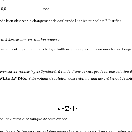
10,0
rose
e bien observer le changement de couleur de l’indicateur coloré ? Justifier.
ent à des mesures en solution aqueuse.
relativement importante dans le
Synthol®
ne permet pas de recommander un dosage
sivement au volume V
de Synthol®, à l’aide d’une burette graduée, une solution
A
NNEXE EN PAGE 9.
Le volume de solution dosée étant grand devant l’ajout de solu
nductivité molaire ionique de cette espèce.
ns de courbe (avant et après l’équivalence) ne sont pas rectilignes. Pour détermine