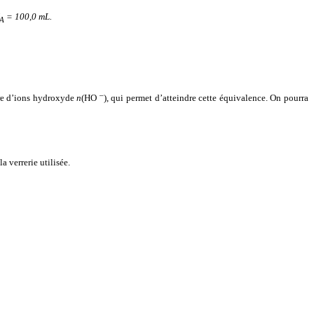
= 100,0 mL.
A
–
ère d’ions hydroxyde
n
(HO
), qui permet d’atteindre cette équivalence. On pourra
la verrerie utilisée.