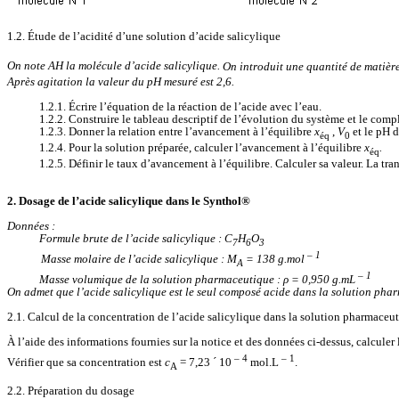
1.2. Étude de l’acidité d’une solution d’acide salicylique
On note AH la molécule d’acide salicylique.
On introduit une quantité de matièr
Après agitation la valeur du pH mesuré est 2,6.
1.2.1. Écrire l’équation de la réaction de l’acide avec l’eau.
1.2.2. Construire le tableau descriptif de l’évolution du système et le complé
1.2.3. Donner la relation entre l’avancement à l’équilibre
x
,
V
et le pH d
éq
0
1.2.4. Pour la solution préparée, calculer l’avancement à l’équilibre
x
.
éq
1.2.5. Définir le taux d’avancement à l’équilibre. Calculer sa valeur. La tran
2. Dosage de l’acide salicylique dans le Synthol®
Données :
Formule brute de l’acide salicylique : C
H
O
7
6
3
– 1
Masse molaire de l’acide salicylique : M
=
138 g
.mol
A
– 1
Masse volumique de la solution pharmaceutique : ρ = 0,950 g.mL
On admet que l’acide salicylique est le seul composé acide dans la solution pha
2.1. Calcul de la concentration de l’acide salicylique dans la solution pharmaceu
À l’aide des informations fournies sur la notice et des données ci-dessus, calcul
– 4
– 1
Vérifier que sa concentration est
c
= 7,23
´
10
mol.L
.
A
2.2. Préparation du dosage