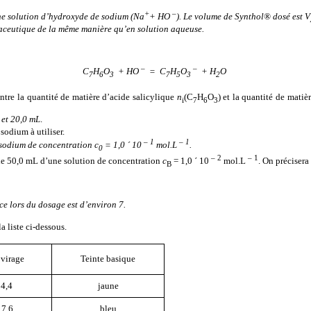
+
–
une solution d’hydroxyde de sodium (Na
+ HO
). Le volume de Synthol® dosé est V
maceutique de la même manière qu’en solution aqueuse.
–
–
C
H
O
+ HO
=
C
H
O
+ H
O
7
6
3
7
5
3
2
entre la quantité de matière d’acide salicylique
n
(C
H
O
) et la quantité de mati
i
7
6
3
 et 20,0 mL
.
odium à utiliser.
– 1
– 1
sodium de concentration c
= 1,0
´
10
mol.L
.
0
– 2
– 1
de 50,0 mL d’une solution de concentration
c
= 1,0
´
10
mol.L
. On précisera 
B
ce lors du dosage est d’environ 7.
a liste ci-dessous.
virage
Teinte basique
 4,4
jaune
 7,6
bleu