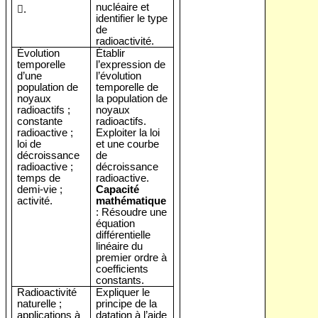
nucléaire et

.
identifier le type
de
radioactivité.
Évolution
Établir
temporelle
l’expression de
d’une
l’évolution
population de
temporelle de
noyaux
la population de
radioactifs ;
noyaux
constante
radioactifs.
radioactive ;
Exploiter la loi
loi de
et une courbe
décroissance
de
radioactive ;
décroissance
temps de
radioactive.
demi-vie ;
Capacité
activité.
mathématique
: Résoudre une
équation
différentielle
linéaire du
premier ordre à
coefficients
constants.
Radioactivité
Expliquer le
naturelle ;
principe de la
applications à
datation à l’aide