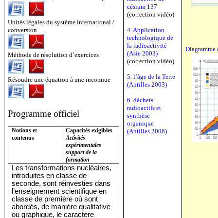
césium 137
(correction vidéo)
Unités légales du système international /
conversion
4. Application
technologique de
la radioactivité
Diagramme 
(Asie 2003)
Méthode de résolution d’exercices
(correction vidéo)
5. l’âge de la Terre
Résoudre une équation à une inconnue
(Antilles 2003)
6. déchets
radioactifs et
Programme officiel
synthèse
organique
Notions et
Capacités exigibles
(Antilles 2008)
contenus
Activités
expérimentales
support de la
formation
Les transformations nucléaires,
introduites en classe de
seconde, sont réinvesties dans
l’enseignement scientifique en
classe de première où sont
abordés, de manière qualitative
ou graphique, le caractère