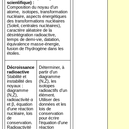
scientifique) :
Composition du noyau d’un
atome,
isotopes, transformation
nucléaire, aspects énergétiques
des transformations nucléaires
(Soleil, centrales nucléaires),
caractère aléatoire de la
désintégration radioactive,
temps de demi-vie, datation,
équivalence masse-énergie,
fusion de l’hydrogène dans les
étoiles.
Décroissance
Déterminer, à
radioactive
partir d’un
Stabilité et
diagramme
instabilité des
(N,Z), les
noyaux :
isotopes
diagramme
radioactifs d’un
(N,Z),
élément.
radioactivité α
Utiliser des
et β, équation
données et les
d’une réaction
lois de
nucléaire, lois
conservation
de
pour écrire
conservation.
l’équation d’une
Radioactivité
réaction