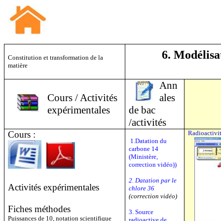
6. Modélisa
Constitution et transformation de la
matière
Ann
Cours / Activités
ales
expérimentales
de bac
/activités
Cours :
Radioactivi
1.Datation du
carbone 14
(Ministère,
correction vidéo)
)
2. Datation par le
Activités expérimentales
chlore 36
(correction vidéo)
Fiches méthodes
3. Source
Puissances de 10, notation scientifique
radioactive de